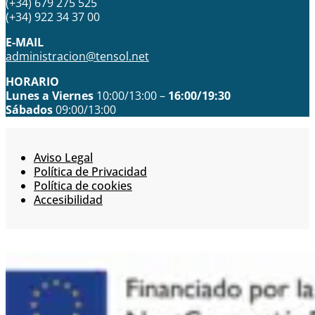
(+34) 679 275 525
(+34) 922 34 37 00
E-MAIL
administracion@tensol.net
HORARIO
Lunes a Viernes
10:00/13:00 –
16:00/19:30
Sábados
09:00/13:00
Aviso Legal
Política de Privacidad
Política de cookies
Accesibilidad