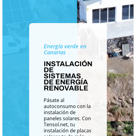
Energía verde en
Canarias
INSTALACIÓN
DE
SISTEMAS
DE ENERGÍA
RENOVABLE
Pásate al
autoconsumo con la
instalación de
paneles solares. Con
Tensol.net, tu
instalación de placas